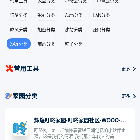
常用工具
家园分类
小储云分类
小氢云分类
沉梦分类
彩虹分类
Auth分类
LAN分类
晓风分类
加密分类
建站分类
源码分类
XArr分类
商站分类
粽子分类
常用工具
更多
家园分类
更多
辉煌叮咚家园-叮咚家园社区-WOQQ-三猪家园中文最大的情感交流娱乐社区
叮咚网 - 是一群缅怀着曾经三潴记忆的小伙伴组
建。这是我们的青春,我们那个年代人的美...