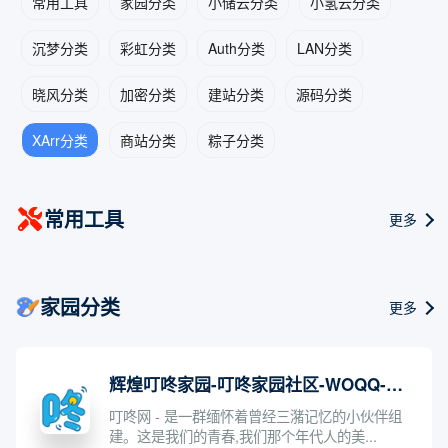
常用工具
家园分类
小储云分类
小氢云分类
沉梦分类
彩虹分类
Auth分类
LAN分类
晓风分类
加密分类
建站分类
源码分类
XArr分类
商站分类
粽子分类
常用工具
更多
家园分类
更多
辉煌叮咚家园-叮咚家园社区-WOQQ-三猪家园中文最大的情感交流娱乐社区
叮咚网 - 是一群缅怀着曾经三潴记忆的小伙伴组
建。这是我们的青春,我们那个年代人的美...